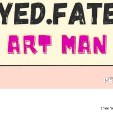
3E
smalif