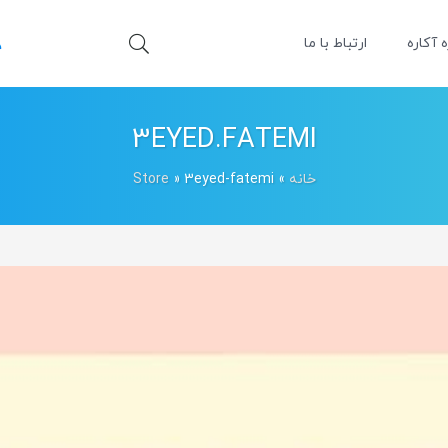
ه آکاره
ارتباط با ما
3EYED.FATEMI
خانه
»
3eyed-fatemi
»
Store