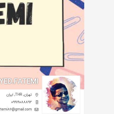
YED.FATEMI
تهران,
THR,
ایران
۰۹۹۱۹۰۸۸۸۹۲
atemi86@gmail.com