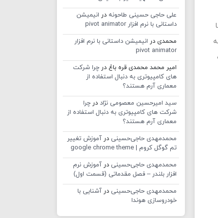
علی حاجی حسینی طاحونه
در
انیمیشن
داستانی با نرم افزار pivot animator
ه
محمدی
در
انیمیشن داستانی با نرم افزار
pivot animator
امیر محمد محمدی قره باغ
در
چرا شرکت
های کامپیوتری به دنبال استفاده از
معماری آرم هستند؟
سید امیرحسین معصومی نژاد
در
چرا
شرکت های کامپیوتری به دنبال استفاده از
معماری آرم هستند؟
محمدمهدی حاجی‌حسینی
در
آموزش تغییر
تم گوگل کروم | google chrome theme
محمدمهدی حاجی‌حسینی
در
آموزش نرم
افزار بلندر – فصل مقدماتی (قسمت اول)
محمدمهدی حاجی‌حسینی
در
آشنایی با
خودروسازی هوندا