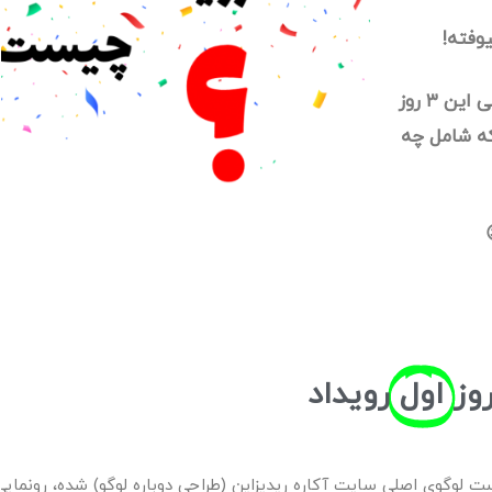
یوفته!
در طی این ۳ روز
ه شامل چه
وز
اول
رویداد
ست لوگوی اصلی سایت آکاره ریدیزاین (طراحی دوباره لوگو) شده، رونمایی