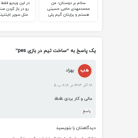
سلام بر دوستان؛ من
در این ویدیو فقط
محمدمهدی حاجی حسینی
رو در باز کردن ص
هستم و برایتان گیم پلی
مثل سوپر لایتنین
بازی زولا آوردم! این بازی رو
به صورت سروری و…
یک پاسخ به “ساخت تیم در بازی pes”
بهزاد
۱۸ آذر ۱۴۰۳ در ۸:۱۸ ب.ظ
عالی و کار بردی 🙏🙏
پاسخ
دیدگاهتان را بنویسید