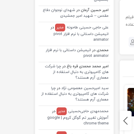
امیر حسین آرمان
در
شهدای نوجوان دفاع
مقدس – شهید امیر جمشیدی
 فیلم
فاده
علی حاجی حسینی طاحونه
مدیر
در
انیمیشن داستانی با نرم افزار pivot
animator
محمدی
در
انیمیشن داستانی با نرم افزار
pivot animator
امیر محمد محمدی قره باغ
در
چرا شرکت
های کامپیوتری به دنبال استفاده از
معماری آرم هستند؟
سید امیرحسین معصومی نژاد
در
چرا
شرکت های کامپیوتری به دنبال استفاده از
معماری آرم هستند؟
محمدمهدی حاجی‌حسینی
مدیر
در
آموزش تغییر تم گوگل کروم | google
گیم پلی بازی PES
پیش‌بینی فینال
chrome theme
2021 یوونتوس در
یورو 2020 با PES