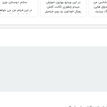
جیمیل
ماینکرافت
 شانس من
در این ویدیو بهتون اموزش
سلام. دوستان عزیز
ندوق هایی
میدم چطوری اکانت کلش
در این فیلم من می خواه
گ ببینید.
رویال خودتون رو روی جیمیل
به شما روش ساخت درواز
سیو کنین و با اکانت های
جهنمی در ماینکرافت رو
مختلف در یک گوشی کلش
آموزش بدم.
رویال بازی کنین.
اگر سوالی داشتی می تون
در کامنت های زیر از من
بپرسی.