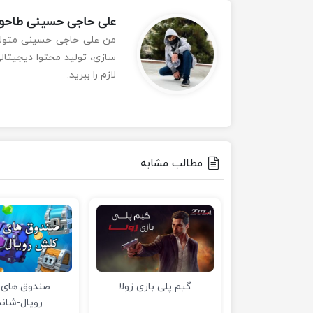
علی حاجی حسینی طاحون
سازی، تولید محتوا دیجیتال
لازم را ببرید.
مطالب مشابه
گیم پلی بازی زولا
صندوق های
رویال-شان