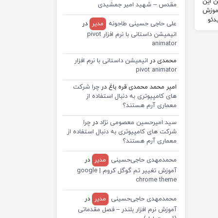
ن این
مقدس – شهید امیر جمشیدی
آموزش
 ویدئو
علی حاجی حسینی طاحونه
مدیر
در
انیمیشن داستانی با نرم افزار pivot
animator
محمدی
در
انیمیشن داستانی با نرم افزار
pivot animator
امیر محمد محمدی قره باغ
در
چرا شرکت
های کامپیوتری به دنبال استفاده از
معماری آرم هستند؟
سید امیرحسین معصومی نژاد
در
چرا
شرکت های کامپیوتری به دنبال استفاده از
معماری آرم هستند؟
محمدمهدی حاجی‌حسینی
مدیر
در
آموزش تغییر تم گوگل کروم | google
chrome theme
محمدمهدی حاجی‌حسینی
مدیر
در
آموزش نرم افزار بلندر – فصل مقدماتی