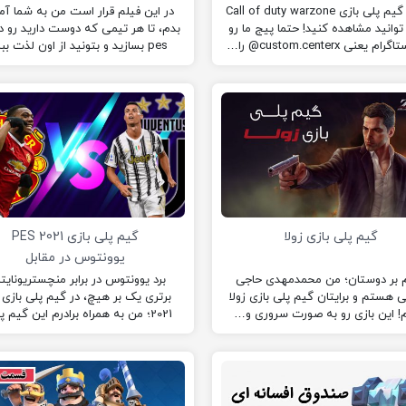
سلام؛ گیم پلی بازی Call of duty warzone
در این فیلم قرار است من به شما آ
توانید مشاهده کنید! حتما پیج ما رو
بدم، تا هر تیمی که دوست دارید رو در
م یعنی custom.centerx@ را…
pes بسازید و بتونید از اون لذت ببرید.
گیم پلی بازی زولا
گیم پلی بازی PES 2021
یوونتوس در مقابل
منچستریونایتد
 بر دوستان؛ من محمدمهدی حاجی
برد یوونتوس در برابر منچستریونایتد
هستم و برایتان گیم پلی بازی زولا
م! این بازی رو به صورت سروری و…
2021؛ من به همراه برادرم این گیم پ
بازی کرده ایم.