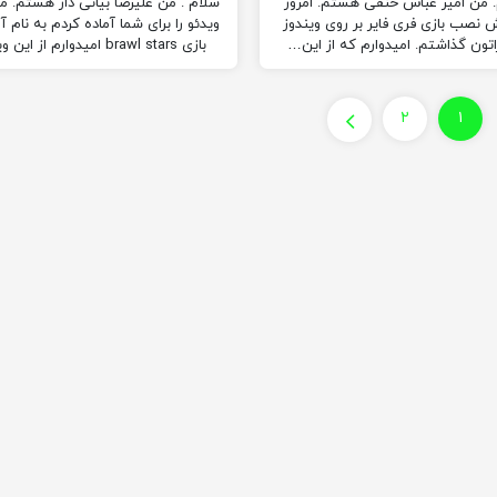
 من امیر عباس حنفی هستم. امروز
سلام . من علیرضا بیاتی دار هستم. م
 نصب بازی فری فایر بر روی ویندوز
ویدئو را برای شما آماده کردم به نام 
اتون گذاشتم. امیدوارم که از این…
بازی brawl stars امیدوارم از این
لذت ببرید
۲
۱