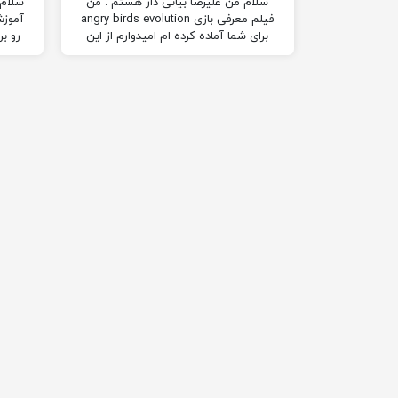
سلام من علیرضا بیاتی دار هستم . من
سلام.
فیلم معرفی بازی angry birds evolution
آموزش
برای شما آماده کرده ام امیدوارم از این
رو بر
فیلم لذت ببرید. (: