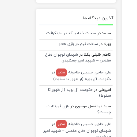
آخرین دیدگاه ها
محمد
در
ساخت خانه با کد در ماینکرافت
بهزاد
در
ساخت تیم در بازی pes
کاظم خلیلی یکتا
در
شهدای نوجوان دفاع
مقدس – شهید امیر جمشیدی
علی حاجی حسینی طاحونه
مدیر
در
حکومت آل بویه (از ظهور تا سقوط)
امیرعلی
در
حکومت آل بویه (از ظهور تا
سقوط)
سید ابوالفضل موسوی
در
بازی فورتنایت
چیست؟
علی حاجی حسینی طاحونه
مدیر
در
شهدای نوجوان دفاع مقدس – شهید امیر
جمشیدی