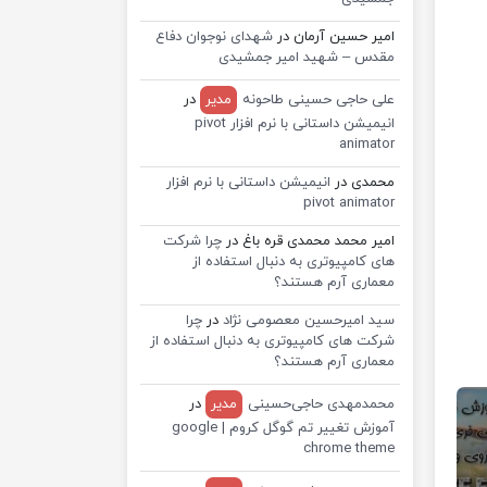
امیر حسین آرمان
در
شهدای نوجوان دفاع
مقدس – شهید امیر جمشیدی
علی حاجی حسینی طاحونه
مدیر
در
انیمیشن داستانی با نرم افزار pivot
animator
محمدی
در
انیمیشن داستانی با نرم افزار
pivot animator
امیر محمد محمدی قره باغ
در
چرا شرکت
های کامپیوتری به دنبال استفاده از
معماری آرم هستند؟
سید امیرحسین معصومی نژاد
در
چرا
شرکت های کامپیوتری به دنبال استفاده از
معماری آرم هستند؟
محمدمهدی حاجی‌حسینی
مدیر
در
آموزش تغییر تم گوگل کروم | google
chrome theme