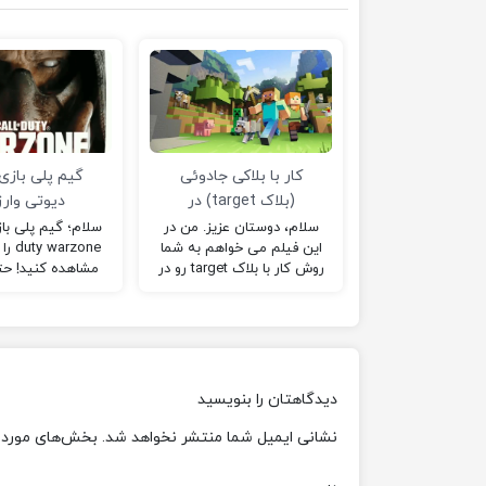
کار با بلاکی جادوئی
گیم پلی بازی 
(بلاک target) در
دیوتی وار
ماینکرافت
سلام، دوستان عزیز. من در
این فیلم می خواهم به شما
arzone
روش کار با بلاک target رو در
مشاهده کنید! حتم
ماینکرافت آموزش بدم. اگر…
رو در اینستاگر
custom.centerx@ را
دیدگاهتان را بنویسید
نشانی ایمیل شما منتشر نخواهد شد.
بخش‌های موردنی