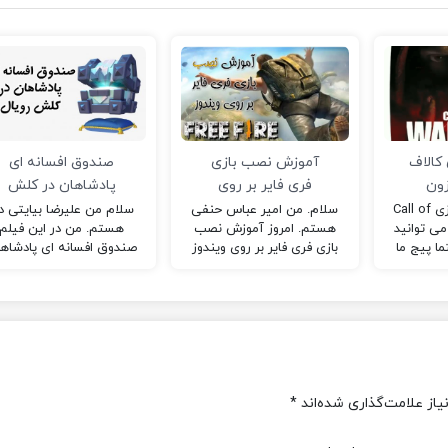
کالاف
آموزش نصب بازی
صندوق افسانه ای
زون
فری فایر بر روی
پادشاهان در کلش
ویندوز
رویال
سلام؛ گیم پلی بازی Call of
سلام. من امیر عباس حنفی
سلام من علیرضا بیایتی دا
duty w را می توانید
هستم. امروز آموزش نصب
هستم. من در این فیلم
ا پیج ما
بازی فری فایر بر روی ویندوز
صندوق افسانه ای پادشاه
ام یعنی
رو براتون گذاشتم. امیدوارم
در بازی کلش رویال را باز
…
که از این…
کردم.نگاه کنید این بازی ر
هم نصب کنید.
از علامت‌گذاری شده‌اند
*