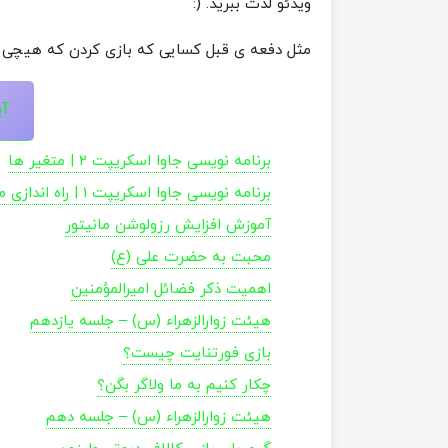
ویدئو لذت ببرید. (:
مثل دفعه ی قبل کسایی که بازی کردن که هیچی و
آپ
برنامه نویسی جاوا اسکریپت ۲ | متغیر ها
برنامه نویسی جاوا اسکریپت 1 | راه اندازی مراحل اولیه VS Code
آموزش افزایش رزولوشن مانیتور
محبت به حضرت علی (ع)
اهمیت ذکر فضائل امیرالمؤمنین
هیئت زوارالزهراء (س) – جلسه یازدهم
بازی فورتنایت چیست؟
چکار کنیم به ما ولاگر بگن؟
هیئت زوارالزهراء (س) – جلسه دهم