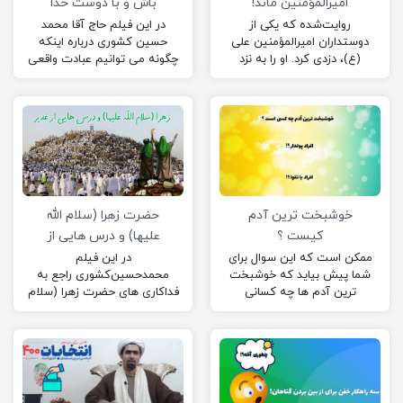
امیرالمؤمنین ماند!
باش و با دوست خدا
دوست
روایت‌شده که یکی از
در این فیلم حاج آقا محمد
دوستداران امیرالمؤمنین علی
حسین کشوری درباره اینکه
(ع)، دزدی کرد. او را به نزد
چگونه می توانیم عبادت واقعی
امیرمؤمنان (ع) آوردند. حضرت
را حس کنیم و بتوانیم ولی
از او سؤال کرد،…
خداوند…
خوشبخت ترین آدم
حضرت زهرا (سلام الله
کیست ؟
علیها) و درس هایی از
غدیر
ممکن است که این سوال برای
در این فیلم
شما پیش بیاید که خوشبخت
محمدحسین‌کشوری راجع به
ترین آدم ها چه کسانی
فداکاری های حضرت زهرا (سلام
هستند؟
الله علیها) در رابطه با غدیر
توضیحاتی می دهند.