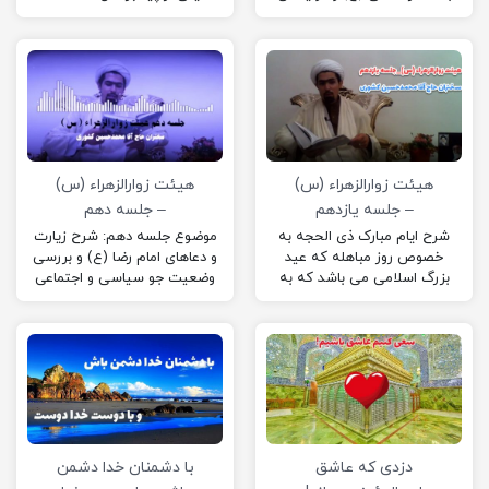
می گوید؛ پس این فیلم رو از
که مجالس خودتون رو زینت
دست نده
دهید با ذکر فضائل
امیرالمؤمنین.
هیئت زوارالزهراء (س)
هیئت زوارالزهراء (س)
– جلسه یازدهم
– جلسه دهم
شرح ایام مبارک ذی الحجه به
موضوع جلسه دهم: شرح زیارت
خصوص روز مباهله که عید
و دعاهای امام رضا (ع) و بررسی
بزرگ اسلامی می باشد که به
وضعیت جو سیاسی و اجتماعی
تعبیر آیت الله جوادی آملی یکی
زمان امام رضا (ع) و…
از اعیادی است که مشابه واجب
رُکنی در بزرگداشت آن روز
تاریخی برای ما مسلمانان است.
دزدی که عاشق
با دشمنان خدا دشمن