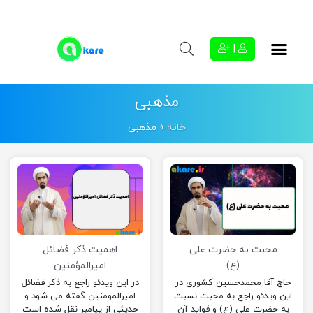
|
مذهبی
خانه
»
مذهبی
محبت به حضرت علی
اهمیت ذکر فضائل
(ع)
امیرالمؤمنین
حاج آقا محمدحسین کشوری در
در این ویدئو راجع به ذکر فضائل
این ویدئو راجع به محبت نسبت
امیرالمومنین گفته می شود و
به حضرت علی (ع) و فواید آن
حدیثی از پیامبر نقل شده است