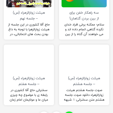
سه راهکار خفن برای
هیئت زوارالزهراء (س)
از بین بردن گناهان!
– جلسه نهم
سلام؛ ممکنه برخی افراد خدای
حاج آقا کشوری در این جلسه از
نکرده گناهی انجام داده اند و
هیئت زوارالزهرا با توجه به داغ
می خواهند آن گناه را از بین
بودن بحث های انتخاباتی، در
ببرند و این سوال…
رابطه با انتخابات سخنرانی
کردند!
هیئت زوارالزهراء (س)
هیئت زوارالزهراء (س)
– جلسه هشتم
– جلسه هفتم
صوت جلسه هشتم هیئت
سخنرانی حاج آقا کشوری در
زوارالزهراء دانلود صوت جلسه
رابطه‌ ی با موضوع چه چیزی
هشتم متن سخنرانی: ۱ .شبهه
میان ما و مولایمان امام زمان
استهلال و عقب‌ماندگی
(ارواحنافداه) فاصله انداخته
۲. شبهه اختلاف مراجع در اعلام
است ؟