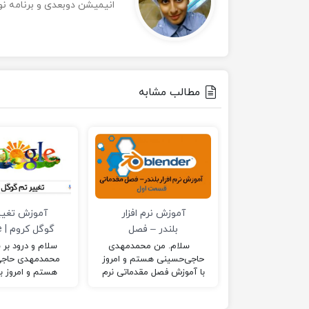
انیمیشن دوبعدی و برنامه نویسی html در خدمت 
مطالب مشابه
آموزش نرم افزار
آموزش تغیی
بلندر – فصل
گو
مقدماتی (قسمت
ome theme
سلام. من محمدمهدی
سلام و درود بر 
حاجی‌حسینی هستم و امروز
محمدمهدی حاجی
اول)
با آموزش فصل مقدماتی نرم
هستم و امروز ب
افزار پرکاربرد بلندر در
تغییر دادن تم گوگ
خدمتتان هستم. این فصل،
خدمتتان هستم. 