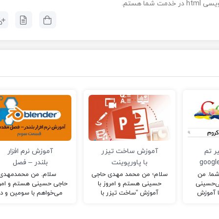
شما هستم.
ر تم
آموزش ساخت تیزر
آموزش نرم افزار
گل کروم | google
با پاورپوینت
بلندر – فصل
chr
مقدماتی (قسمت
شما. من
سلام؛ من محمد مهدی حاجی
سلام. من محمدمهدی
‌حسینی
حسینی هستم و امروز با
حاجی حسینی هستم و امر
سوم)
ا آموزش
آموزش “ساخت تیزر با
می‌خواهم با سومین و در
ل کروم در
پاورپینت” شما را از یادگیری
واقع آخرین قسمت از آمو
بسیاری…
دشوار ساخت تیزر…
فصل مقدماتی نرم افزار