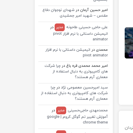
امیر حسین آرمان
در
شهدای نوجوان دفاع
مقدس – شهید امیر جمشیدی
علی حاجی حسینی طاحونه
مدیر
در
انیمیشن داستانی با نرم افزار pivot
animator
محمدی
در
انیمیشن داستانی با نرم افزار
pivot animator
امیر محمد محمدی قره باغ
در
چرا شرکت
های کامپیوتری به دنبال استفاده از
معماری آرم هستند؟
سید امیرحسین معصومی نژاد
در
چرا
شرکت های کامپیوتری به دنبال استفاده از
معماری آرم هستند؟
محمدمهدی حاجی‌حسینی
مدیر
در
آموزش تغییر تم گوگل کروم | google
chrome theme
سوی هستم متولد ۱۳۸۶/۱۱/۲ و کارگردان