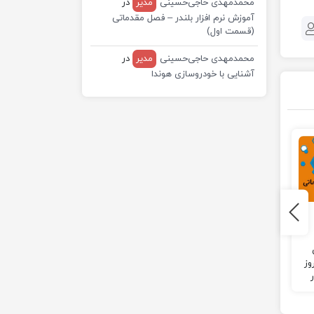
محمدمهدی حاجی‌حسینی
مدیر
در
آموزش نرم افزار بلندر – فصل مقدماتی
(قسمت اول)
محمدمهدی حاجی‌حسینی
مدیر
در
آشنایی با خودروسازی هوندا
پودمان کار با فلز
آموزش فیزیکس در
کاروفناوری
moho – جلسه اول
سلام. من علی حاجی حسینی
موسوی هستم شما می
وز
طاحونه هستم و می خواهم
تونید برای نصب نرم افزار
در این مقاله پودمان کار با فلز
موهو بر روی اینجا کلیک
زش
کاروفناوری هشتم رو به
کنید! حالا قرار مبحث
صورت کامل و خلاصه شده به
فیزیکس رو درس بدیم…