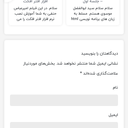
– جلسه اول
افزار افتر افکت
سلام سلام سید ابوالفضل
سلام. در این فیلم امیرعباس
موسوی هستم. مسلط به
حنفی به شما آموزش نصب
زبان های برنامه نویسی html
نرم افزار افتر افکت را می
,php,python خب در این
دهد. امیدوارم از این فیلم
جلسه قرار با اولین آموزش
لذت…
وبسایت…
دیدگاهتان را بنویسید
نشانی ایمیل شما منتشر نخواهد شد.
بخش‌های موردنیاز
علامت‌گذاری شده‌اند
*
نام
ایمیل