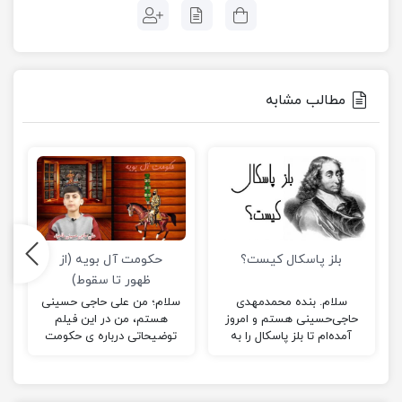
مطالب مشابه
بلز پاسکال کیست؟
حکومت آل بویه (از
ظهور تا سقوط)
سلام. بنده محمدمهدی
سلام؛ من علی حاجی حسینی
حاجی‌حسینی هستم و امروز
هستم، من در این فیلم
آمده‌ام تا بلز پاسکال را به
توضیحاتی درباره ی حکومت
شما عزیزان معرفی نمایم. بلز
آل ‌بویه داده ام و امیدوارم
پاسکال، دانشمندی فرانسوی
که این فیلم برای شما مفید
بود…
باشه!