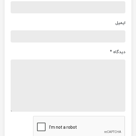
دستش می ریزد و می رود.
با تشدید جنگ و تنگ‌ترشدن حلقه محاصره خرمشهر
ایمیل
خمپاره‌ها امان شهر را بریده بودند و درگیری در خیابان
آرش شدت گرفته بود. و مثل همیشه بهنام، سر رسید
اما ناراحتی بچه‌ها دیگر تاثیری نداشت او کار خودش را
دیدگاه
*
می‌کرد.کنار مدرسه امیر معزی (شهید آلبو غبیش) اوضاع
خیلی سختر شده بود؛ ناگهان بچه‌ها متوجه شدند که
بهنام گوشه‌ای افتاده است و از سر و سینه‌اش خون می
ریخت و پیراهن آبی و چهار خانه اش غرق خون شده
است، فقط چند روز قبل از سقوط خرمشهر، یعنی ۲۸ مهر
۱۳۵۹ بهنام به لقاءالله پیوست و به آرزوی خود که
شهادت بود رسید.