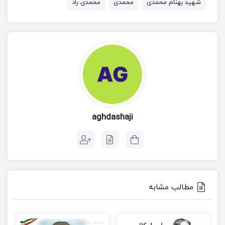
شهید بهنام محمدی
محمدی
محمدی راد
عراقی بود به‌خاطرمی سپرد. و عراقی‌ها هم با یک بچه
خاکی نق نقو کاری نداشتند. گاه شیوه دیگری در پیش
می گرفت می‌رفت داخل خانه‌ها پیش عراقی‌ها
می‌نشست مثل کرولال‌ها از غفلت عراقی‌ها استفاده
می‌کرد و خشاب و فشنگ و کنسرو برمی‌داشت. این شیر
بچه شجاع و پرتلاش بختیاری از ۳۱ شهریور تا ۲۸ مهر
۵۹ در رساندن مهمات به رزمندگان اسلام بسیار تلاش
aghdashaji
می‌کرد. گاه آنقدر نارنجک و فشنگ به بند حمایل خود
آویزان می‌کرد که به سختی می توانست راه برود. یک روز
بهنام وقتی که پرچم عراق را بالای یکی از ساختمان‌های
بلند خرمشهر می‌بیند، به‌طور نامحسوسی خود را به
ساختمان رسانده و به دور از چشم بعثی‌ها پرچم ایران را
مطالب مشابه
جایگزین پرچم عراق می‌کند؛ واقعا دیدن پرچم ایران بر فراز
آن قسمت اشغال شده‌ خرمشهر روحیه مضاعفی را در