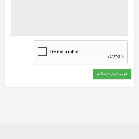
به اصطلاح به سر پیچ گُل پیچ می گویند.
انواع رزوه ها :
رزوه
مثلثی ،
رزوه
مربعی ،
رزوه
ذوزنقه
ای و رزوه نیم دایره ای و غیره …
۱۰ نکته که سئو سایتتون رو منفجر می کند!
آشنایی با خودروسازی هوندا
آموزش افزایش رزولوشن مانیتور