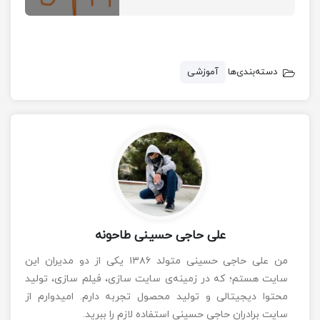
.
لحيم کاری
دسته‌بندی‌ها
آموزشی
فرایند
اتصال دو
قطعه به
یکدیگر
از طریق
ذوب و
انجماد یک آلیاژ زود ذوب را می‌گویند. بر خلاف جوشکاری
علی حاجی حسینی طاحونه
فلز پایه ذوب نمی شود فقط لحیم یا پُر کننده ذوب می
من علی حاجی حسینی متولد ۱۳۸۶ یکی از دو مدیران این
شود. کاربرد فلز مذاب برای چسباندن سطح یک فلز جامد
سایت هستم؛ که در زمینه‌ی سایت سازی، فیلم سازی، تولید
به سطحی دیگر با استفاده از پدیده نفوذ انجام شده و به
محتوا دیجیتالی و تولید محصول تجربه دارم. امیدوارم از
سایت برادران حاجی حسینی استفاده لازم را ببرید.
کمک یک محلول شیمیایی عملی می‌شود.