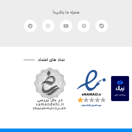
آموزش بازی brawl stars
همراه ما باشید!
آموزش بازی کلش رویال
آموزش بر جسته کاری روی مس
آموزش بکارگیری شیوه مجهول به معلوم در ساخت
یک فیلم
آموزش بوتیبل کردن فلش با نرم افزار RUFUS
نماد های اعتماد
آموزش تغییر تم گوگل کروم | google chrome
theme
آموزش ساخت تابلو ثابت LED
آموزشی
(۳۰)
اطلاعات عمومی
(۲۲)
درسی
(۶)
فیلم سازی
(۱۷)
گیم
(۱۷)