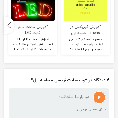
آموزش فیزیکس در
آموزش ساخت تابلو
moho – جلسه اول
ثابت LED
موسوی هستم شما می
آموزش ساخت تابلو LED
تونید برای نصب نرم افزار
ثابت دانش آموزان علاقه مند
موهو بر روی اینجا کلیک
به ساخت تابلو LEDثابت با
کنید! حالا قرار مبحث
دریافت فایل آموزشی زیر و
فیزیکس رو درس بدیم…
مطالعه آن با…
۲ دیدگاه در “وب سایت نویسی – جلسه اول”
امیرپارسا سلطانیان
۱۶ آذر ۱۳۹۹ در ۹:۱۹ ق.ظ