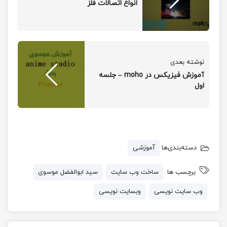
انواع اتصالات فلز
آموزش بازی کلش رویال
آموزش بر جسته کاری روی مس
آموزش بکارگیری شیوه مجهول به معلوم در ساخت
یک فیلم
نوشته بعدی
آموزش بوتیبل کردن فلش با نرم افزار RUFUS
آموزش فیزیکس در moho – جلسه
اول
آموزش تغییر تم گوگل کروم | google chrome
theme
آموزش ساخت تابلو ثابت LED
آموزشی
(۳۰)
دسته‌بندی‌ها
آموزشی
اطلاعات عمومی
(۲۲)
برچسب ها
ساخت وب سایت
سید ابوالفضل موسوی
درسی
(۶)
وب سایت نویسی
وبسایت نویسی
فیلم سازی
(۱۷)
گیم
(۱۷)