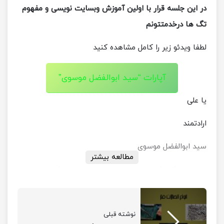
در این جلسه قرار با اولین آموزش وبسایت نویسی و مفهوم
تگ ها درخدمتتونم
لطفا ویدئو زیر را کامل مشاهده کنید
آپارات “سید ابوالفضل موسوی”
یا علی
ارادتمند
سید ابوالفضل موسوی
مطالعه بیشتر
۱۰ نکته که سئو سایتتون رو منفجر می کند!
آشنایی با خودروسازی هوندا
آموزش افزایش رزولوشن مانیتور
نوشته قبلی
آموزش بازی brawl stars