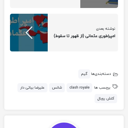
آپارات سایت ” آکاره “
آپارات ” آکاره مدیا “
نوشته بعدی
امپراطوری عثمانی (از ظهور تا سقوط)
دسته‌بندی‌ها
گیم
برچسب ها
clash royale
شانس
علیرضا بیاتی دار
کلش رویال