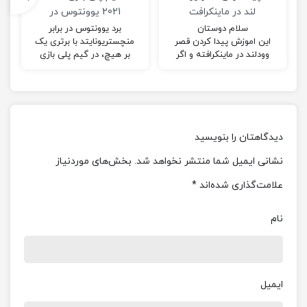
لند در ماینکرافت
2021 یوونتوس در
مقابل
سلام دوستان
برد یوونتوس در برابر
این اموزش پیدا کردن قصر
منچستریونایتد با برتری یک
منچستریونایتد
وودلند در ماینکرافته و اگر
بر هیچ، در گیم پلی بازی
سوالی داشتی می تونی از
pes 2021؛ من به همراه
من در کامنت ها بپرسی.
برادرم این گیم پلی را بازی
کرده ایم.
دیدگاهتان را بنویسید
نشانی ایمیل شما منتشر نخواهد شد.
بخش‌های موردنیاز
علامت‌گذاری شده‌اند
*
نام
ایمیل