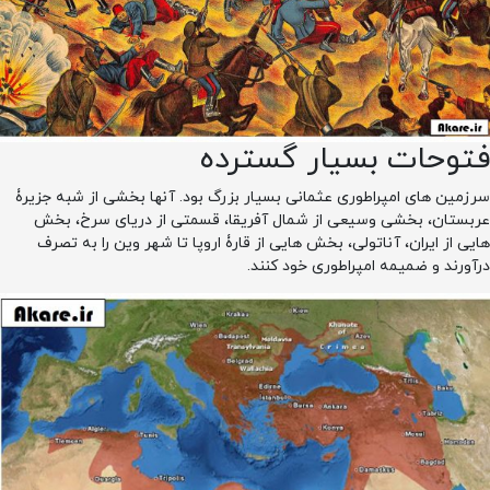
فتوحات بسیار گسترده
سرزمین های امپراطوری عثمانی بسیار بزرگ بود. آنها بخشی از شبه جزیرۀ
عربستان، بخشی وسیعی از شمال آفریقا، قسمتی از دریای سرخ، بخش
هایی از ایران، آناتولی، بخش هایی از قارۀ اروپا تا شهر وین را به تصرف
درآورند و ضمیمه امپراطوری خود کنند.