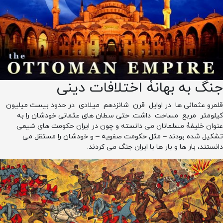
جنگ به بهانۀ اختلافات دینی
قلمرو عثمانی ها در اوایل قرن شانزدهم میلادی در حدود بیست میلیون
کیلومتر مربع مساحت داشت. حتی سطان های عثمانی خودشان را به
عنوان خلیفۀ مسلمانان می دانسته و چون در ایران حکومت های شیعی
تشکیل شده بودند – مثل حکومت صفویه – و خودشان را مستقل می
دانستند، بار ها و بار ها با ایران جنگ می کردند.