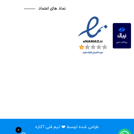
نماد های اعتماد
فیلم کامل بازی | یوونتوس vs منچستریونایتد
طراحی شده توسط ❤️ تیم فنی آکاره
۰