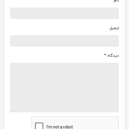
نام
آمار بازی در نیمه دوم
ایمیل
دیدگاه
*
بهترین بازیکن >> دیبالا (حمله یوونتوس) >> نمره : ۷.۵