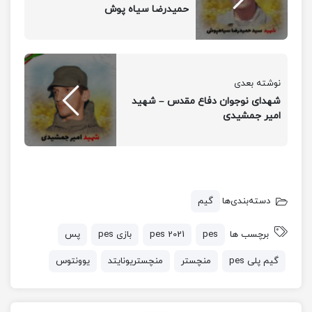
حمیدرضا سیاه پوش
شادی گل رونالدو و
نوشته بعدی
دیبالا بعد از گل اول
شهدای نوجوان دفاع مقدس – شهید
امیر جمشیدی
تیم یوونتوس
دسته‌بندی‌ها
گیم
برچسب ها
pes
pes 2021
بازی pes
پس
گیم پلی pes
منچستر
منچستریونایتد
یوونتوس
گل دیبالا به منچستریونایتد