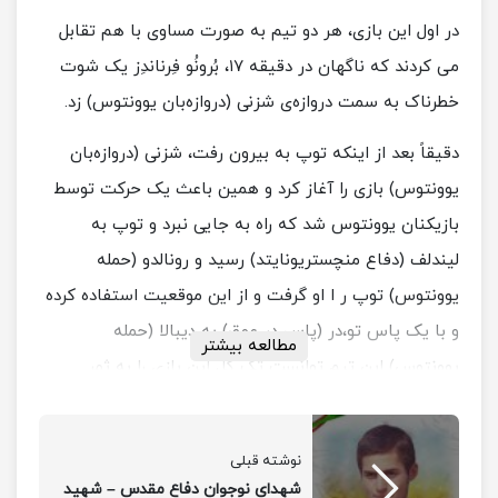
در اول این بازی، هر دو تیم به صورت مساوی با هم تقابل
می کردند که ناگهان در دقیقه ۱۷، بُرونُو فِرناندِز یک شوت
خطرناک به سمت دروازه‌ی شزنی (دروازه‌بان یوونتوس) زد.
دقیقاً بعد از اینکه توپ به بیرون رفت، شزنی (دروازه‌بان
یوونتوس) بازی را آغاز کرد و همین باعث یک حرکت توسط
بازیکنان یوونتوس شد که راه به جایی نبرد و توپ به
لیندلف (دفاع منچستریونایتد) رسید و رونالدو (حمله
یوونتوس) توپ ر ا او گرفت و از این موقعیت استفاده کرده
و با یک پاس تو،در (پاس در عمق) به دیبالا (حمله
مطالعه بیشتر
یوونتوس) این تیم توانست تک گل این بازی را به ثمر
برساند.
نوشته قبلی
شهدای نوجوان دفاع مقدس – شهید