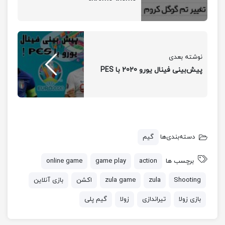
نوشته بعدی
پیش‌بینی فینال یورو 2020 با PES
دسته‌بندی‌ها
گیم
برچسب ها
action
game play
online game
Shooting
zula
zula game
اکشن
بازی آنلاین
بازی زولا
تیراندازی
زولا
گیم پلی