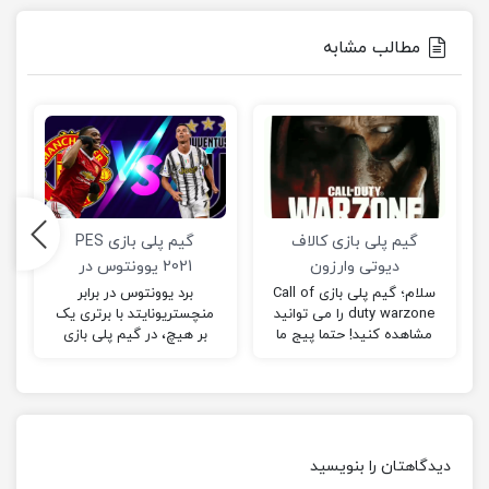
مطالب مشابه
گیم پلی بازی کالاف
گیم پلی بازی PES
دیوتی وارزون
2021 یوونتوس در
مقابل
سلام؛ گیم پلی بازی Call of
برد یوونتوس در برابر
duty warzone را می توانید
منچستریونایتد با برتری یک
منچستریونایتد
مشاهده کنید! حتما پیج ما
بر هیچ، در گیم پلی بازی
رو در اینستاگرام یعنی
pes 2021؛ من به همراه
custom.centerx@ را…
برادرم این گیم پلی را بازی
کرده ایم.
دیدگاهتان را بنویسید