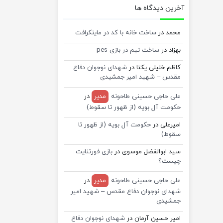
آخرین دیدگاه ها
محمد
در
ساخت خانه با کد در ماینکرافت
بهزاد
در
ساخت تیم در بازی pes
کاظم خلیلی یکتا
در
شهدای نوجوان دفاع
مقدس – شهید امیر جمشیدی
علی حاجی حسینی طاحونه
مدیر
در
حکومت آل بویه (از ظهور تا سقوط)
امیرعلی
در
حکومت آل بویه (از ظهور تا
سقوط)
سید ابوالفضل موسوی
در
بازی فورتنایت
چیست؟
علی حاجی حسینی طاحونه
مدیر
در
شهدای نوجوان دفاع مقدس – شهید امیر
جمشیدی
امیر حسین آرمان
در
شهدای نوجوان دفاع