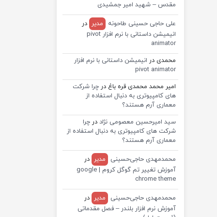
مقدس – شهید امیر جمشیدی
علی حاجی حسینی طاحونه
مدیر
در
انیمیشن داستانی با نرم افزار pivot
animator
محمدی
در
انیمیشن داستانی با نرم افزار
pivot animator
امیر محمد محمدی قره باغ
در
چرا شرکت
های کامپیوتری به دنبال استفاده از
معماری آرم هستند؟
سید امیرحسین معصومی نژاد
در
چرا
شرکت های کامپیوتری به دنبال استفاده از
معماری آرم هستند؟
محمدمهدی حاجی‌حسینی
مدیر
در
آموزش تغییر تم گوگل کروم | google
chrome theme
محمدمهدی حاجی‌حسینی
مدیر
در
آموزش نرم افزار بلندر – فصل مقدماتی