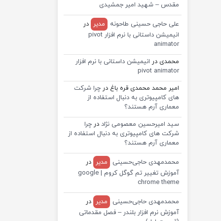
مقدس – شهید امیر جمشیدی
علی حاجی حسینی طاحونه
مدیر
در
انیمیشن داستانی با نرم افزار pivot
animator
محمدی
در
انیمیشن داستانی با نرم افزار
pivot animator
امیر محمد محمدی قره باغ
در
چرا شرکت
های کامپیوتری به دنبال استفاده از
معماری آرم هستند؟
سید امیرحسین معصومی نژاد
در
چرا
شرکت های کامپیوتری به دنبال استفاده از
معماری آرم هستند؟
محمدمهدی حاجی‌حسینی
مدیر
در
آموزش تغییر تم گوگل کروم | google
chrome theme
محمدمهدی حاجی‌حسینی
مدیر
در
آموزش نرم افزار بلندر – فصل مقدماتی