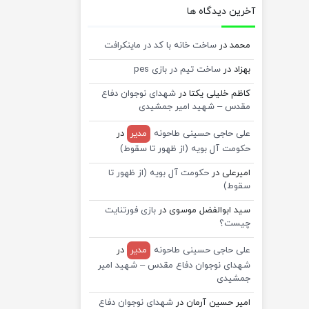
آخرین دیدگاه ها
محمد
در
ساخت خانه با کد در ماینکرافت
بهزاد
در
ساخت تیم در بازی pes
کاظم خلیلی یکتا
در
شهدای نوجوان دفاع
مقدس – شهید امیر جمشیدی
علی حاجی حسینی طاحونه
مدیر
در
حکومت آل بویه (از ظهور تا سقوط)
امیرعلی
در
حکومت آل بویه (از ظهور تا
سقوط)
سید ابوالفضل موسوی
در
بازی فورتنایت
چیست؟
علی حاجی حسینی طاحونه
مدیر
در
شهدای نوجوان دفاع مقدس – شهید امیر
جمشیدی
امیر حسین آرمان
در
شهدای نوجوان دفاع