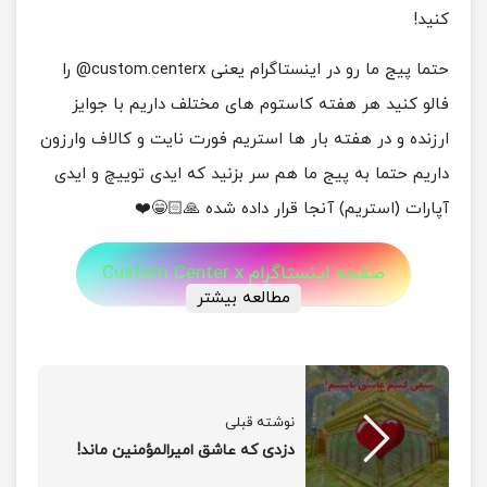
کنید!
حتما پیج ما رو در اینستاگرام یعنی custom.centerx@ را
فالو کنید هر هفته کاستوم های مختلف داریم با جوایز
ارزنده و در هفته بار ها استریم فورت نایت و کالاف وارزون
داریم حتما به پیج ما هم سر بزنید که ایدی توییچ و ایدی
آپارات (استریم) آنجا قرار داده شده 🙏🏻😁❤️
صفحه اینستاگرام Custom Center x
مطالعه بیشتر
نوشته قبلی
دزدی که عاشق امیرالمؤمنین ماند!