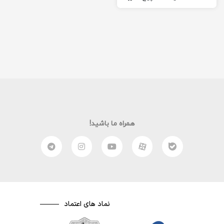
در اینستاگرام یعنی
custom.centerx@ را…
همراه ما باشید!
نماد های اعتماد