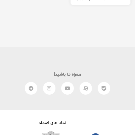
بازی brawl stars امیدوارم از
این ویدئو لذت ببرید
همراه ما باشید!
نماد های اعتماد