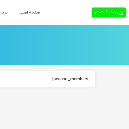
ورود | ثبت‌نام
صفحه اصلی
دربار
[peepso_members]