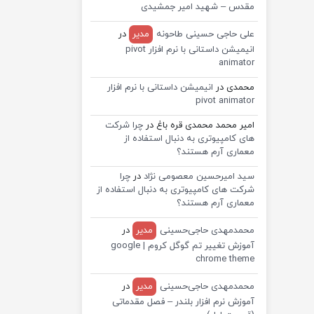
مقدس – شهید امیر جمشیدی
علی حاجی حسینی طاحونه
مدیر
در
انیمیشن داستانی با نرم افزار pivot
animator
محمدی
در
انیمیشن داستانی با نرم افزار
pivot animator
امیر محمد محمدی قره باغ
در
چرا شرکت
های کامپیوتری به دنبال استفاده از
معماری آرم هستند؟
سید امیرحسین معصومی نژاد
در
چرا
شرکت های کامپیوتری به دنبال استفاده از
معماری آرم هستند؟
محمدمهدی حاجی‌حسینی
مدیر
در
آموزش تغییر تم گوگل کروم | google
chrome theme
محمدمهدی حاجی‌حسینی
مدیر
در
آموزش نرم افزار بلندر – فصل مقدماتی