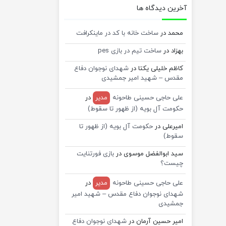
آخرین دیدگاه ها
محمد
در
ساخت خانه با کد در ماینکرافت
بهزاد
در
ساخت تیم در بازی pes
کاظم خلیلی یکتا
در
شهدای نوجوان دفاع
مقدس – شهید امیر جمشیدی
علی حاجی حسینی طاحونه
مدیر
در
حکومت آل بویه (از ظهور تا سقوط)
امیرعلی
در
حکومت آل بویه (از ظهور تا
سقوط)
سید ابوالفضل موسوی
در
بازی فورتنایت
چیست؟
علی حاجی حسینی طاحونه
مدیر
در
شهدای نوجوان دفاع مقدس – شهید امیر
جمشیدی
امیر حسین آرمان
در
شهدای نوجوان دفاع