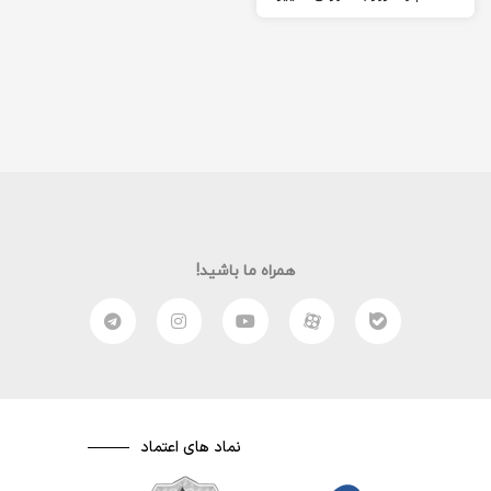
دادن تم گوگل کروم در
خدمتتان هستم. بسیاری…
همراه ما باشید!
نماد های اعتماد