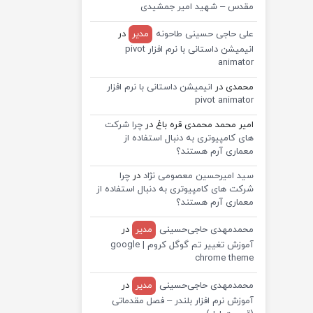
مقدس – شهید امیر جمشیدی
علی حاجی حسینی طاحونه
مدیر
در
انیمیشن داستانی با نرم افزار pivot
animator
محمدی
در
انیمیشن داستانی با نرم افزار
pivot animator
امیر محمد محمدی قره باغ
در
چرا شرکت
های کامپیوتری به دنبال استفاده از
معماری آرم هستند؟
سید امیرحسین معصومی نژاد
در
چرا
شرکت های کامپیوتری به دنبال استفاده از
معماری آرم هستند؟
محمدمهدی حاجی‌حسینی
مدیر
در
آموزش تغییر تم گوگل کروم | google
chrome theme
محمدمهدی حاجی‌حسینی
مدیر
در
آموزش نرم افزار بلندر – فصل مقدماتی