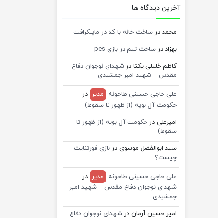
آخرین دیدگاه ها
محمد
در
ساخت خانه با کد در ماینکرافت
بهزاد
در
ساخت تیم در بازی pes
کاظم خلیلی یکتا
در
شهدای نوجوان دفاع
مقدس – شهید امیر جمشیدی
علی حاجی حسینی طاحونه
مدیر
در
حکومت آل بویه (از ظهور تا سقوط)
امیرعلی
در
حکومت آل بویه (از ظهور تا
سقوط)
سید ابوالفضل موسوی
در
بازی فورتنایت
چیست؟
علی حاجی حسینی طاحونه
مدیر
در
شهدای نوجوان دفاع مقدس – شهید امیر
جمشیدی
امیر حسین آرمان
در
شهدای نوجوان دفاع