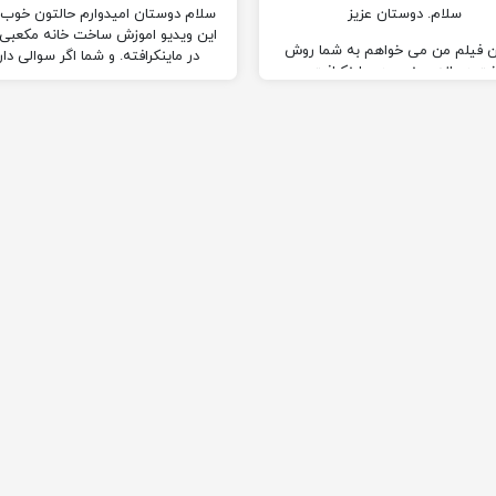
سلام. دوستان عزیز
سلام دوستان امیدوارم حالتون خوب 
این ویدیو اموزش ساخت خانه مکعبی ب
ین فیلم من می خواهم به شما روش
در ماینکرافته. و شما اگر سوالی دار
ت دروازه جهنمی در ماینکرافت رو
میتونید…
آموزش بدم.
والی داشتی می تونی در کامنت های
زیر از من بپرسی.