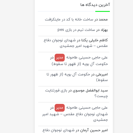
آخرین دیدگاه ها
محمد
در
ساخت خانه با کد در ماینکرافت
بهزاد
در
ساخت تیم در بازی pes
کاظم خلیلی یکتا
در
شهدای نوجوان دفاع
مقدس – شهید امیر جمشیدی
علی حاجی حسینی طاحونه
مدیر
در
حکومت آل بویه (از ظهور تا سقوط)
امیرعلی
در
حکومت آل بویه (از ظهور تا
سقوط)
سید ابوالفضل موسوی
در
بازی فورتنایت
چیست؟
علی حاجی حسینی طاحونه
مدیر
در
شهدای نوجوان دفاع مقدس – شهید امیر
جمشیدی
امیر حسین آرمان
در
شهدای نوجوان دفاع