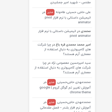
مقدس – شهید امیر جمشیدی
علی حاجی حسینی طاحونه
مدیر
در
انیمیشن داستانی با نرم افزار pivot
animator
محمدی
در
انیمیشن داستانی با نرم افزار
pivot animator
امیر محمد محمدی قره باغ
در
چرا شرکت
های کامپیوتری به دنبال استفاده از
معماری آرم هستند؟
سید امیرحسین معصومی نژاد
در
چرا
شرکت های کامپیوتری به دنبال استفاده از
معماری آرم هستند؟
محمدمهدی حاجی‌حسینی
مدیر
در
آموزش تغییر تم گوگل کروم | google
chrome theme
محمدمهدی حاجی‌حسینی
مدیر
در
آموزش نرم افزار بلندر – فصل مقدماتی