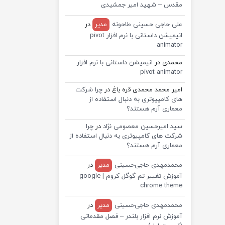
مقدس – شهید امیر جمشیدی
علی حاجی حسینی طاحونه
مدیر
در
انیمیشن داستانی با نرم افزار pivot
animator
محمدی
در
انیمیشن داستانی با نرم افزار
pivot animator
امیر محمد محمدی قره باغ
در
چرا شرکت
های کامپیوتری به دنبال استفاده از
معماری آرم هستند؟
سید امیرحسین معصومی نژاد
در
چرا
شرکت های کامپیوتری به دنبال استفاده از
معماری آرم هستند؟
محمدمهدی حاجی‌حسینی
مدیر
در
آموزش تغییر تم گوگل کروم | google
chrome theme
محمدمهدی حاجی‌حسینی
مدیر
در
آموزش نرم افزار بلندر – فصل مقدماتی