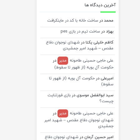
آخرین دیدگاه ها
محمد
در
ساخت خانه با کد در ماینکرافت
بهزاد
در
ساخت تیم در بازی pes
کاظم خلیلی یکتا
در
شهدای نوجوان دفاع
مقدس – شهید امیر جمشیدی
علی حاجی حسینی طاحونه
مدیر
در
حکومت آل بویه (از ظهور تا سقوط)
امیرعلی
در
حکومت آل بویه (از ظهور تا
سقوط)
سید ابوالفضل موسوی
در
بازی فورتنایت
چیست؟
علی حاجی حسینی طاحونه
مدیر
در
شهدای نوجوان دفاع مقدس – شهید امیر
جمشیدی
امیر حسین آرمان
در
شهدای نوجوان دفاع