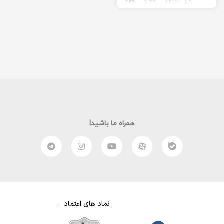
دادن تم گوگل کروم در
خدمتتان هستم. بسیاری…
همراه ما باشید!
نماد های اعتماد