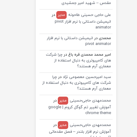
مقدس – شهید امیر جمشیدی
علی حاجی حسینی طاحونه
مدیر
در
انیمیشن داستانی با نرم افزار pivot
animator
محمدی
در
انیمیشن داستانی با نرم افزار
pivot animator
امیر محمد محمدی قره باغ
در
چرا شرکت
های کامپیوتری به دنبال استفاده از
معماری آرم هستند؟
سید امیرحسین معصومی نژاد
در
چرا
شرکت های کامپیوتری به دنبال استفاده از
معماری آرم هستند؟
محمدمهدی حاجی‌حسینی
مدیر
در
آموزش تغییر تم گوگل کروم | google
chrome theme
محمدمهدی حاجی‌حسینی
مدیر
در
آموزش نرم افزار بلندر – فصل مقدماتی