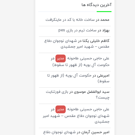
آخرین دیدگاه ها
محمد
در
ساخت خانه با کد در ماینکرافت
بهزاد
در
ساخت تیم در بازی pes
کاظم خلیلی یکتا
در
شهدای نوجوان دفاع
مقدس – شهید امیر جمشیدی
علی حاجی حسینی طاحونه
مدیر
در
حکومت آل بویه (از ظهور تا سقوط)
امیرعلی
در
حکومت آل بویه (از ظهور تا
سقوط)
سید ابوالفضل موسوی
در
بازی فورتنایت
چیست؟
علی حاجی حسینی طاحونه
مدیر
در
شهدای نوجوان دفاع مقدس – شهید امیر
جمشیدی
امیر حسین آرمان
در
شهدای نوجوان دفاع