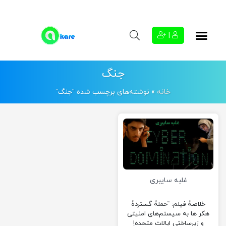
|
جنگ
خانه
»
نوشته‌های برچسب شده “جنگ”
غلبه سایبری
خلاصۀ فیلم: “حملۀ گستردۀ
هکر ها به سیستم‌های امنیتی
و زیرساختی ایالات متحده!