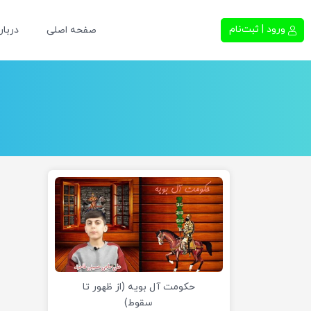
ورود | ثبت‌نام
صفحه اصلی
دربار
حکومت آل بویه (از ظهور تا
سقوط)