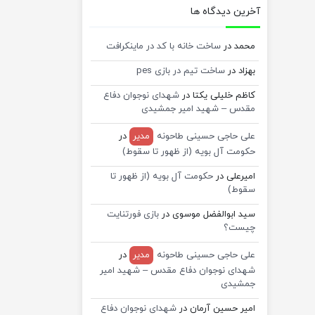
آخرین دیدگاه ها
محمد
در
ساخت خانه با کد در ماینکرافت
بهزاد
در
ساخت تیم در بازی pes
کاظم خلیلی یکتا
در
شهدای نوجوان دفاع
مقدس – شهید امیر جمشیدی
علی حاجی حسینی طاحونه
مدیر
در
حکومت آل بویه (از ظهور تا سقوط)
امیرعلی
در
حکومت آل بویه (از ظهور تا
سقوط)
سید ابوالفضل موسوی
در
بازی فورتنایت
چیست؟
علی حاجی حسینی طاحونه
مدیر
در
شهدای نوجوان دفاع مقدس – شهید امیر
جمشیدی
امیر حسین آرمان
در
شهدای نوجوان دفاع