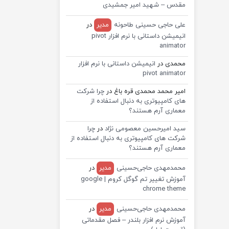
مقدس – شهید امیر جمشیدی
علی حاجی حسینی طاحونه
مدیر
در
انیمیشن داستانی با نرم افزار pivot
animator
محمدی
در
انیمیشن داستانی با نرم افزار
pivot animator
امیر محمد محمدی قره باغ
در
چرا شرکت
های کامپیوتری به دنبال استفاده از
معماری آرم هستند؟
سید امیرحسین معصومی نژاد
در
چرا
شرکت های کامپیوتری به دنبال استفاده از
معماری آرم هستند؟
محمدمهدی حاجی‌حسینی
مدیر
در
آموزش تغییر تم گوگل کروم | google
chrome theme
محمدمهدی حاجی‌حسینی
مدیر
در
آموزش نرم افزار بلندر – فصل مقدماتی