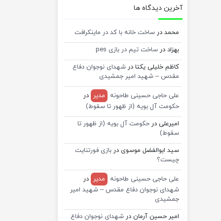
آخرین دیدگاه ها
محمد
در
ساخت خانه با کد در ماینکرافت
بهزاد
در
ساخت تیم در بازی pes
کاظم خلیلی یکتا
در
شهدای نوجوان دفاع
مقدس – شهید امیر جمشیدی
علی حاجی حسینی طاحونه
مدیر
در
حکومت آل بویه (از ظهور تا سقوط)
امیرعلی
در
حکومت آل بویه (از ظهور تا
سقوط)
سید ابوالفضل موسوی
در
بازی فورتنایت
چیست؟
علی حاجی حسینی طاحونه
مدیر
در
شهدای نوجوان دفاع مقدس – شهید امیر
جمشیدی
امیر حسین آرمان
در
شهدای نوجوان دفاع