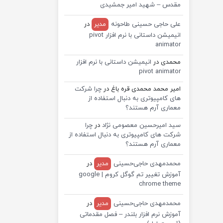
مقدس – شهید امیر جمشیدی
علی حاجی حسینی طاحونه
مدیر
در
انیمیشن داستانی با نرم افزار pivot
animator
محمدی
در
انیمیشن داستانی با نرم افزار
pivot animator
امیر محمد محمدی قره باغ
در
چرا شرکت
های کامپیوتری به دنبال استفاده از
معماری آرم هستند؟
سید امیرحسین معصومی نژاد
در
چرا
شرکت های کامپیوتری به دنبال استفاده از
معماری آرم هستند؟
محمدمهدی حاجی‌حسینی
مدیر
در
آموزش تغییر تم گوگل کروم | google
chrome theme
محمدمهدی حاجی‌حسینی
مدیر
در
آموزش نرم افزار بلندر – فصل مقدماتی