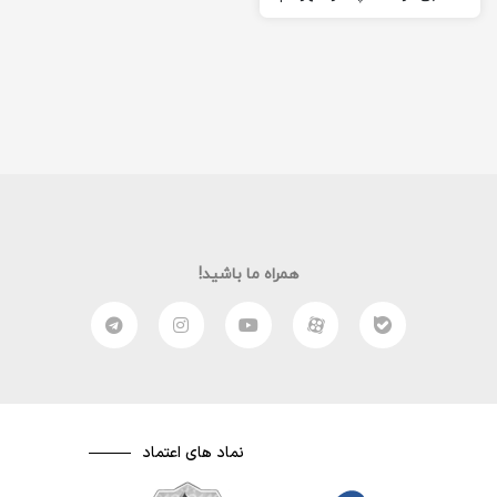
چشم به جهان گشود. در سال
۱۳۵۲ به دبستان «روحانی» قم
یا همان …
همراه ما باشید!
نماد های اعتماد