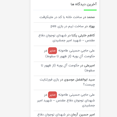
آخرین دیدگاه ها
محمد
در
ساخت خانه با کد در ماینکرافت
بهزاد
در
ساخت تیم در بازی pes
کاظم خلیلی یکتا
در
شهدای نوجوان دفاع
مقدس – شهید امیر جمشیدی
علی حاجی حسینی طاحونه
مدیر
در
حکومت آل بویه (از ظهور تا سقوط)
امیرعلی
در
حکومت آل بویه (از ظهور تا
سقوط)
سید ابوالفضل موسوی
در
بازی فورتنایت
چیست؟
علی حاجی حسینی طاحونه
مدیر
در
شهدای نوجوان دفاع مقدس – شهید امیر
جمشیدی
امیر حسین آرمان
در
شهدای نوجوان دفاع