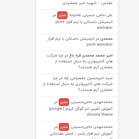
مقدس – شهید امیر جمشیدی
علی حاجی حسینی طاحونه
مدیر
در
انیمیشن داستانی با نرم افزار pivot
animator
محمدی
در
انیمیشن داستانی با نرم افزار
pivot animator
امیر محمد محمدی قره باغ
در
چرا شرکت
های کامپیوتری به دنبال استفاده از
معماری آرم هستند؟
سید امیرحسین معصومی نژاد
در
چرا
شرکت های کامپیوتری به دنبال استفاده از
معماری آرم هستند؟
محمدمهدی حاجی‌حسینی
مدیر
در
آموزش تغییر تم گوگل کروم | google
chrome theme
محمدمهدی حاجی‌حسینی
مدیر
در
آموزش نرم افزار بلندر – فصل مقدماتی