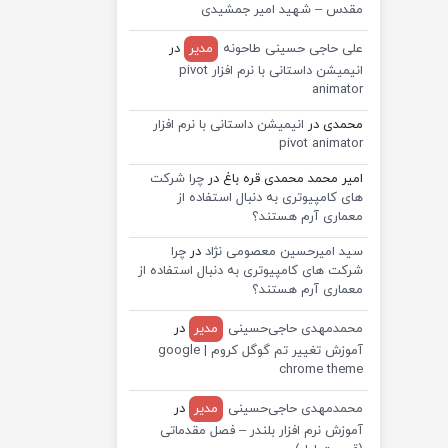
مقدس – شهید امیر جمشیدی
علی حاجی حسینی طاحونه
مدیر
در
انیمیشن داستانی با نرم افزار pivot
animator
محمدی
در
انیمیشن داستانی با نرم افزار
pivot animator
امیر محمد محمدی قره باغ
در
چرا شرکت
های کامپیوتری به دنبال استفاده از
معماری آرم هستند؟
سید امیرحسین معصومی نژاد
در
چرا
شرکت های کامپیوتری به دنبال استفاده از
معماری آرم هستند؟
محمدمهدی حاجی‌حسینی
مدیر
در
آموزش تغییر تم گوگل کروم | google
chrome theme
محمدمهدی حاجی‌حسینی
مدیر
در
آموزش نرم افزار بلندر – فصل مقدماتی