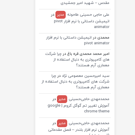
مقدس – شهید امیر جمشیدی
علی حاجی حسینی طاحونه
مدیر
در
انیمیشن داستانی با نرم افزار pivot
animator
محمدی
در
انیمیشن داستانی با نرم افزار
pivot animator
امیر محمد محمدی قره باغ
در
چرا شرکت
های کامپیوتری به دنبال استفاده از
معماری آرم هستند؟
سید امیرحسین معصومی نژاد
در
چرا
شرکت های کامپیوتری به دنبال استفاده از
معماری آرم هستند؟
محمدمهدی حاجی‌حسینی
مدیر
در
آموزش تغییر تم گوگل کروم | google
chrome theme
محمدمهدی حاجی‌حسینی
مدیر
در
آموزش نرم افزار بلندر – فصل مقدماتی