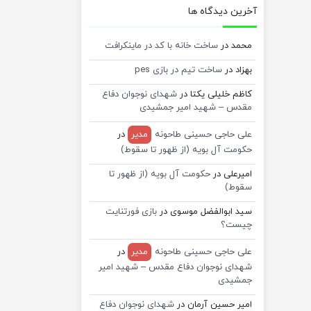
آخرین دیدگاه ها
محمد
در
ساخت خانه با کد در ماینکرافت
بهزاد
در
ساخت تیم در بازی pes
کاظم خلیلی یکتا
در
شهدای نوجوان دفاع
مقدس – شهید امیر جمشیدی
علی حاجی حسینی طاحونه
مدیر
در
حکومت آل بویه (از ظهور تا سقوط)
امیرعلی
در
حکومت آل بویه (از ظهور تا
سقوط)
سید ابوالفضل موسوی
در
بازی فورتنایت
چیست؟
علی حاجی حسینی طاحونه
مدیر
در
شهدای نوجوان دفاع مقدس – شهید امیر
جمشیدی
امیر حسین آرمان
در
شهدای نوجوان دفاع