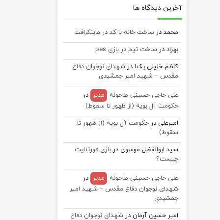
آخرین دیدگاه ها
محمد
در
ساخت خانه با کد در ماینکرافت
بهزاد
در
ساخت تیم در بازی pes
کاظم خلیلی یکتا
در
شهدای نوجوان دفاع
مقدس – شهید امیر جمشیدی
علی حاجی حسینی طاحونه
مدیر
در
حکومت آل بویه (از ظهور تا سقوط)
امیرعلی
در
حکومت آل بویه (از ظهور تا
سقوط)
سید ابوالفضل موسوی
در
بازی فورتنایت
چیست؟
علی حاجی حسینی طاحونه
مدیر
در
شهدای نوجوان دفاع مقدس – شهید امیر
جمشیدی
امیر حسین آرمان
در
شهدای نوجوان دفاع