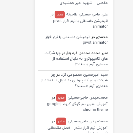
مقدس – شهید امیر جمشیدی
علی حاجی حسینی طاحونه
مدیر
در
انیمیشن داستانی با نرم افزار pivot
animator
محمدی
در
انیمیشن داستانی با نرم افزار
pivot animator
امیر محمد محمدی قره باغ
در
چرا شرکت
های کامپیوتری به دنبال استفاده از
معماری آرم هستند؟
سید امیرحسین معصومی نژاد
در
چرا
شرکت های کامپیوتری به دنبال استفاده از
معماری آرم هستند؟
محمدمهدی حاجی‌حسینی
مدیر
در
آموزش تغییر تم گوگل کروم | google
chrome theme
محمدمهدی حاجی‌حسینی
مدیر
در
آموزش نرم افزار بلندر – فصل مقدماتی