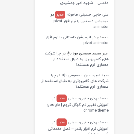
مقدس – شهید امیر جمشیدی
علی حاجی حسینی طاحونه
مدیر
در
انیمیشن داستانی با نرم افزار pivot
animator
محمدی
در
انیمیشن داستانی با نرم افزار
pivot animator
امیر محمد محمدی قره باغ
در
چرا شرکت
های کامپیوتری به دنبال استفاده از
معماری آرم هستند؟
سید امیرحسین معصومی نژاد
در
چرا
شرکت های کامپیوتری به دنبال استفاده از
معماری آرم هستند؟
محمدمهدی حاجی‌حسینی
مدیر
در
آموزش تغییر تم گوگل کروم | google
chrome theme
محمدمهدی حاجی‌حسینی
مدیر
در
آموزش نرم افزار بلندر – فصل مقدماتی