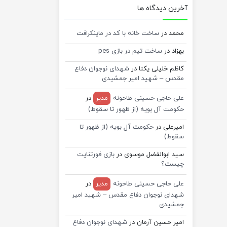
آخرین دیدگاه ها
محمد
در
ساخت خانه با کد در ماینکرافت
بهزاد
در
ساخت تیم در بازی pes
کاظم خلیلی یکتا
در
شهدای نوجوان دفاع
مقدس – شهید امیر جمشیدی
علی حاجی حسینی طاحونه
مدیر
در
حکومت آل بویه (از ظهور تا سقوط)
امیرعلی
در
حکومت آل بویه (از ظهور تا
سقوط)
سید ابوالفضل موسوی
در
بازی فورتنایت
چیست؟
علی حاجی حسینی طاحونه
مدیر
در
شهدای نوجوان دفاع مقدس – شهید امیر
جمشیدی
امیر حسین آرمان
در
شهدای نوجوان دفاع