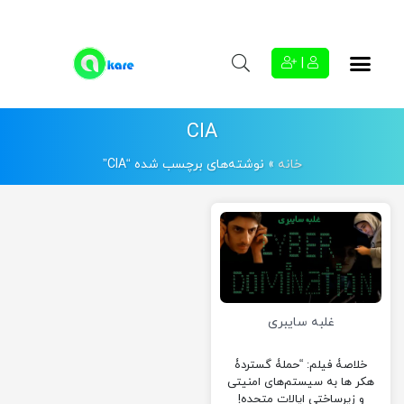
|
CIA
خانه
»
نوشته‌های برچسب شده “CIA”
غلبه سایبری
خلاصۀ فیلم: “حملۀ گستردۀ
هکر ها به سیستم‌های امنیتی
و زیرساختی ایالات متحده!