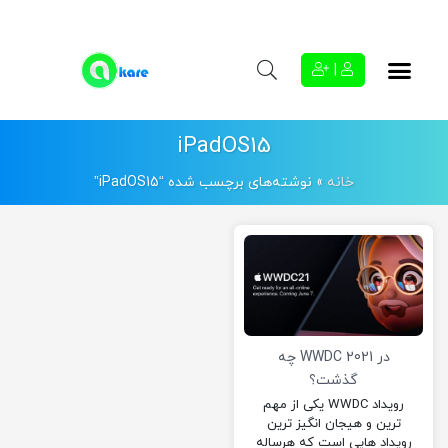
|
iPadOS15
خانه
»
نوشته‌های برچسب شده “iPadOS15”
در WWDC 2021 چه
گذشت؟
رویداد WWDC یکی از مهم
ترین و هیجان انگیز ترین
رویداد هایی است که هرساله