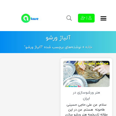
|
آلیاژ ورشو
خانه
»
نوشته‌های برچسب شده “آلیاژ ورشو”
هنر ورشوسازی در
ایران
سلام. من علی حاجی حسینی
طاحونه هستم. من در این
مقاله تاریخچه هنر ورشو سازی