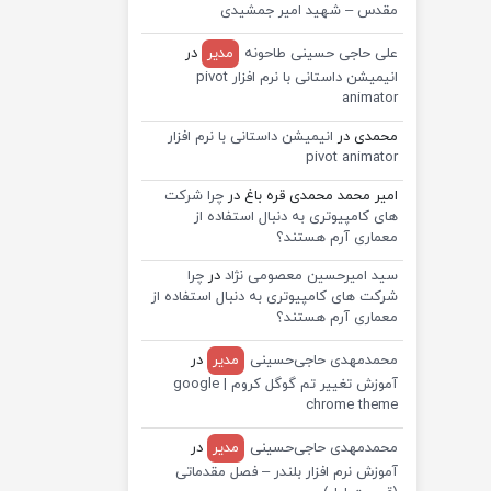
مقدس – شهید امیر جمشیدی
علی حاجی حسینی طاحونه
مدیر
در
انیمیشن داستانی با نرم افزار pivot
animator
محمدی
در
انیمیشن داستانی با نرم افزار
pivot animator
امیر محمد محمدی قره باغ
در
چرا شرکت
های کامپیوتری به دنبال استفاده از
معماری آرم هستند؟
سید امیرحسین معصومی نژاد
در
چرا
شرکت های کامپیوتری به دنبال استفاده از
معماری آرم هستند؟
محمدمهدی حاجی‌حسینی
مدیر
در
آموزش تغییر تم گوگل کروم | google
chrome theme
محمدمهدی حاجی‌حسینی
مدیر
در
آموزش نرم افزار بلندر – فصل مقدماتی