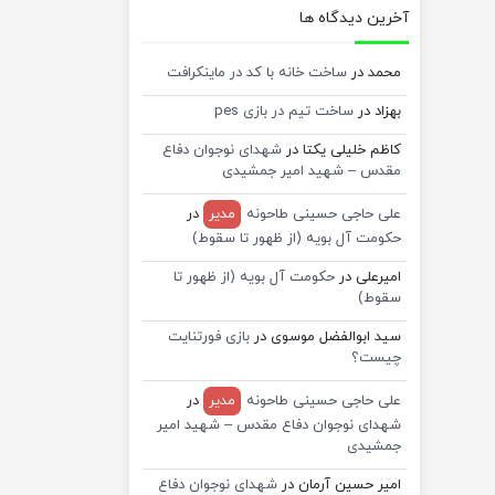
آخرین دیدگاه ها
محمد
در
ساخت خانه با کد در ماینکرافت
بهزاد
در
ساخت تیم در بازی pes
کاظم خلیلی یکتا
در
شهدای نوجوان دفاع
مقدس – شهید امیر جمشیدی
علی حاجی حسینی طاحونه
مدیر
در
حکومت آل بویه (از ظهور تا سقوط)
امیرعلی
در
حکومت آل بویه (از ظهور تا
سقوط)
سید ابوالفضل موسوی
در
بازی فورتنایت
چیست؟
علی حاجی حسینی طاحونه
مدیر
در
شهدای نوجوان دفاع مقدس – شهید امیر
جمشیدی
امیر حسین آرمان
در
شهدای نوجوان دفاع