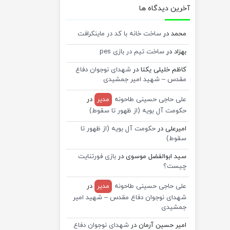
آخرین دیدگاه ها
محمد
در
ساخت خانه با کد در ماینکرافت
بهزاد
در
ساخت تیم در بازی pes
کاظم خلیلی یکتا
در
شهدای نوجوان دفاع
مقدس – شهید امیر جمشیدی
علی حاجی حسینی طاحونه
مدیر
در
حکومت آل بویه (از ظهور تا سقوط)
امیرعلی
در
حکومت آل بویه (از ظهور تا
سقوط)
سید ابوالفضل موسوی
در
بازی فورتنایت
چیست؟
علی حاجی حسینی طاحونه
مدیر
در
شهدای نوجوان دفاع مقدس – شهید امیر
جمشیدی
امیر حسین آرمان
در
شهدای نوجوان دفاع