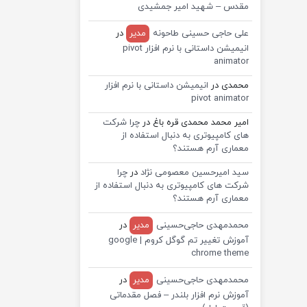
مقدس – شهید امیر جمشیدی
علی حاجی حسینی طاحونه
مدیر
در
انیمیشن داستانی با نرم افزار pivot
animator
محمدی
در
انیمیشن داستانی با نرم افزار
pivot animator
امیر محمد محمدی قره باغ
در
چرا شرکت
های کامپیوتری به دنبال استفاده از
معماری آرم هستند؟
سید امیرحسین معصومی نژاد
در
چرا
شرکت های کامپیوتری به دنبال استفاده از
معماری آرم هستند؟
محمدمهدی حاجی‌حسینی
مدیر
در
آموزش تغییر تم گوگل کروم | google
chrome theme
محمدمهدی حاجی‌حسینی
مدیر
در
آموزش نرم افزار بلندر – فصل مقدماتی