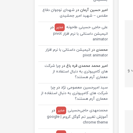
امیر حسین آرمان
در
شهدای نوجوان دفاع
مقدس – شهید امیر جمشیدی
علی حاجی حسینی طاحونه
مدیر
در
انیمیشن داستانی با نرم افزار pivot
animator
محمدی
در
انیمیشن داستانی با نرم افزار
pivot animator
امیر محمد محمدی قره باغ
در
چرا شرکت
 و
های کامپیوتری به دنبال استفاده از
معماری آرم هستند؟
سید امیرحسین معصومی نژاد
در
چرا
شرکت های کامپیوتری به دنبال استفاده از
معماری آرم هستند؟
محمدمهدی حاجی‌حسینی
مدیر
در
آموزش تغییر تم گوگل کروم | google
chrome theme