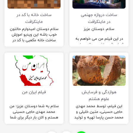
ساخت دروازه جهنمی
ساخت خانه با کد در
در ماینکرافت
ماینکرافت
سلام. دوستان عزیز
سلام دوستان امیدوارم حالتون
خوب باشه این ویدیو اموزش
در این فیلم من می خواهم به
ساخت خانه مکعبی با کد در
شما روش ساخت دروازه جهنمی
ماینکرافته. و شما اگر سوالی
در ماینکرافت رو آموزش بدم.
دارید میتونید…
اگر سوالی داشتی می تونی در
کامنت های زیر از من بپرسی.
هوازدگی و فرسایش
فیلم ایران من
علوم هشتم
این فیلم، توسط محمد مهدی
سلام به شما دوستان عزیز؛ من
حاجی حسینی، متین خلیلی و
محمد مهدی حاجی حسینی
محمد حسن پارسا تهیه و تولید
هستم و الان بار دیگر برای شما
شده است. حتما از این
عزیزان یک مطلب دوست
مطلب…
داشتنی…