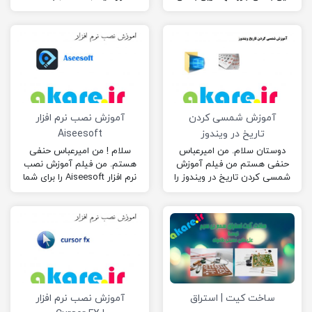
های برنامه نویسی است پس
صحبت کنم پس تا آخر مطلب
این قسمت رو حتماً ببینید!
همراه من باشید! بازی…
آموزش شمسی کردن
آموزش نصب نرم افزار
تاریخ در ویندوز
Aiseesoft
دوستان سلام. من امیرعباس
سلام ! من امیرعباس حنفی
حنفی هستم من فیلم آموزش
هستم. من فیلم آموزش نصب
شمسی کردن تاریخ در ویندوز را
نرم افزار Aiseesoft را برای شما
برای شما آماده کرده ام.
آماده کرده ام. امیدوارم از
امیدوارم از…
این…
ساخت کیت | استراق
آموزش نصب نرم افزار