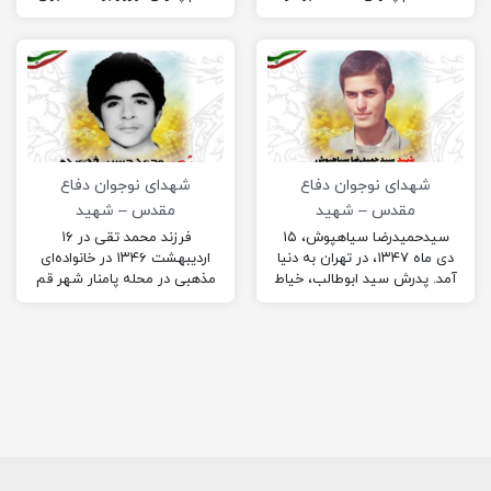
نام مادرش سکینه؛ این شهید
امرار و معاش زندگی کارگری می
اول متوسطه در رشته تجربی
کرد …
بود…
شهدای نوجوان دفاع
شهدای نوجوان دفاع
مقدس – شهید
مقدس – شهید
حمیدرضا سیاه پوش
فهمیده
سیدحمیدرضا سیاهپوش، ۱۵
فرزند محمد تقی در ۱۶
دی ماه ۱۳۴۷، در تهران به دنیا
اردیبهشت ۱۳۴۶ در خانواده‌ای
آمد. پدرش سید ابوطالب، خیاط
مذهبی در محله پامنار شهر قم
بود و مادرش صدیقه نام
چشم به جهان گشود. در سال
داشت…
۱۳۵۲ به دبستان «روحانی» قم
یا همان …