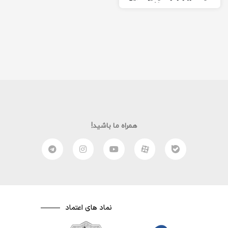
آمَنُوا…. وَلَا يَجْرِمَنَّكُمْ شَنَآنُ
قَوْمٍ أَنْ…
همراه ما باشید!
نماد های اعتماد