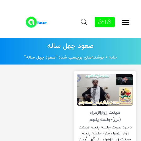
|
صعود چهل ساله
خانه
»
نوشته‌های برچسب شده “صعود چهل ساله”
هیئت زوارالزهراء
(س)-جلسه پنجم
دانلود صوت جلسه پنجم هیئت
زوار الزهراء متن جلسه پنجم
هیئت زوارالزهراء يَا أَيُّهَا الَّذِينَ