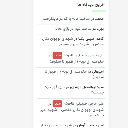
آخرین دیدگاه ها
محمد
در
ساخت خانه با کد در ماینکرافت
بهزاد
در
ساخت تیم در بازی pes
کاظم خلیلی یکتا
در
شهدای نوجوان دفاع
مقدس – شهید امیر جمشیدی
علی حاجی حسینی طاحونه
مدیر
در
حکومت آل بویه (از ظهور تا سقوط)
امیرعلی
در
حکومت آل بویه (از ظهور تا
سقوط)
سید ابوالفضل موسوی
در
بازی فورتنایت
چیست؟
علی حاجی حسینی طاحونه
مدیر
در
شهدای نوجوان دفاع مقدس – شهید امیر
جمشیدی
امیر حسین آرمان
در
شهدای نوجوان دفاع