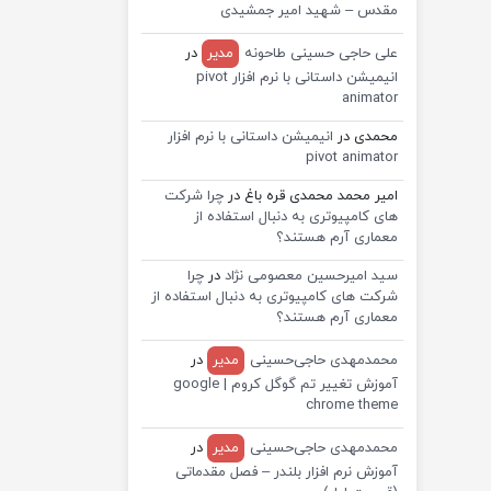
مقدس – شهید امیر جمشیدی
علی حاجی حسینی طاحونه
مدیر
در
انیمیشن داستانی با نرم افزار pivot
animator
محمدی
در
انیمیشن داستانی با نرم افزار
pivot animator
امیر محمد محمدی قره باغ
در
چرا شرکت
های کامپیوتری به دنبال استفاده از
معماری آرم هستند؟
سید امیرحسین معصومی نژاد
در
چرا
شرکت های کامپیوتری به دنبال استفاده از
معماری آرم هستند؟
محمدمهدی حاجی‌حسینی
مدیر
در
آموزش تغییر تم گوگل کروم | google
chrome theme
محمدمهدی حاجی‌حسینی
مدیر
در
آموزش نرم افزار بلندر – فصل مقدماتی