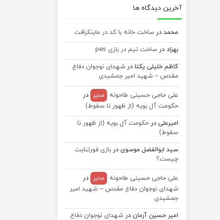
آخرین دیدگاه ها
محمد
در
ساخت خانه با کد در ماینکرافت
بهزاد
در
ساخت تیم در بازی pes
کاظم خلیلی یکتا
در
شهدای نوجوان دفاع
مقدس – شهید امیر جمشیدی
علی حاجی حسینی طاحونه
مدیر
در
حکومت آل بویه (از ظهور تا سقوط)
امیرعلی
در
حکومت آل بویه (از ظهور تا
سقوط)
سید ابوالفضل موسوی
در
بازی فورتنایت
چیست؟
علی حاجی حسینی طاحونه
مدیر
در
شهدای نوجوان دفاع مقدس – شهید امیر
جمشیدی
امیر حسین آرمان
در
شهدای نوجوان دفاع