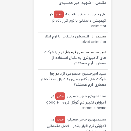
مقدس – شهید امیر جمشیدی
علی حاجی حسینی طاحونه
مدیر
در
انیمیشن داستانی با نرم افزار pivot
animator
محمدی
در
انیمیشن داستانی با نرم افزار
pivot animator
امیر محمد محمدی قره باغ
در
چرا شرکت
های کامپیوتری به دنبال استفاده از
معماری آرم هستند؟
سید امیرحسین معصومی نژاد
در
چرا
شرکت های کامپیوتری به دنبال استفاده از
معماری آرم هستند؟
محمدمهدی حاجی‌حسینی
مدیر
در
آموزش تغییر تم گوگل کروم | google
chrome theme
محمدمهدی حاجی‌حسینی
مدیر
در
آموزش نرم افزار بلندر – فصل مقدماتی