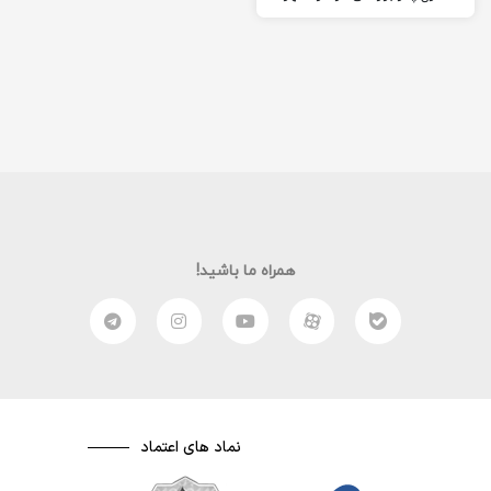
به‌دنیا آمد. جسه ای ریز…
همراه ما باشید!
نماد های اعتماد